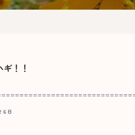
ハギ！！
==============================
２６日