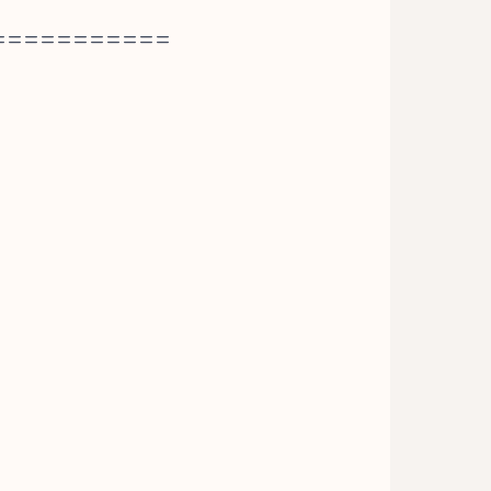
===========