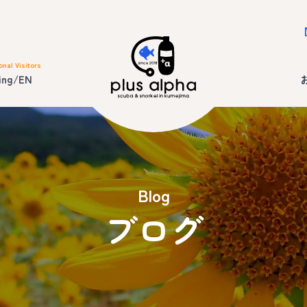
onal Visitors
ing/EN
Blog
ブログ