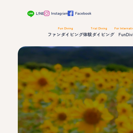
Fun Diving
Trial Diving
For Internati
ファンダイビング
体験ダイビング
FunDiv