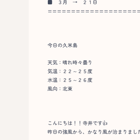
■
３月 → ２１日
===================
今日の久米島
天気：晴れ時々曇り
気温：２２～２５度
水温：２５～２６度
風向：北東
こんにちは！！寺井です👍
昨日の強風から、かなり風が治まりまし