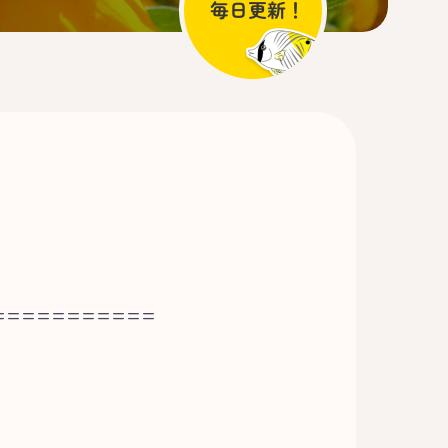
===========