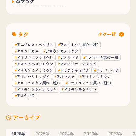
海ブログ
タグ
タグ一覧
アエジレス・ペタリス
アオウミウシ属の一種6
アオウミガメ
アオウミガメのタグ
アオクシエラウミウシ
アオサハギ
アオサハギ属の一種
アオサメハダウミウシ
アオスジテンジクダイ
アオセンミノウミウシ
アオフチキセワタ
アオベニハゼ
アオボシミドリガイ
アオマスク
アオミノウミウシ
アオモウミウシ属の一種10
アオモウミウシ属の一種13
アオモンツガルウミウシ
アオモンモウミウシ
アオヤガラ
アーカイブ
2026
2025
2024
2023
2022
2
年
年
年
年
年