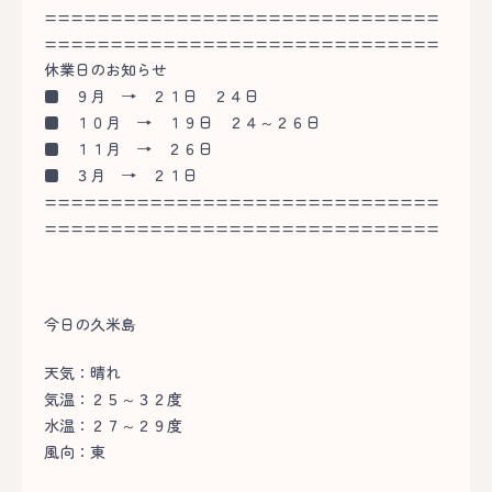
==============================
==============================
休業日のお知らせ
■
９月 → ２１日 ２４日
■
１０月 → １９日 ２４～２６日
■
１１月 → ２６日
■
３月 → ２１日
==============================
==============================
今日の久米島
天気：晴れ
気温：２５～３２度
水温：２７～２９度
風向：東