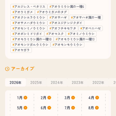
アエジレス・ペタリス
アオウミウシ属の一種6
アオウミガメ
アオウミガメのタグ
アオクシエラウミウシ
アオサハギ
アオサハギ属の一種
アオサメハダウミウシ
アオスジテンジクダイ
アオセンミノウミウシ
アオフチキセワタ
アオベニハゼ
アオボシミドリガイ
アオマスク
アオミノウミウシ
アオモウミウシ属の一種10
アオモウミウシ属の一種13
アオモンツガルウミウシ
アオモンモウミウシ
アオヤガラ
アーカイブ
2026
2025
2024
2023
2022
2
年
年
年
年
年
1月
2月
3月
4月
5月
6月
7月
8月