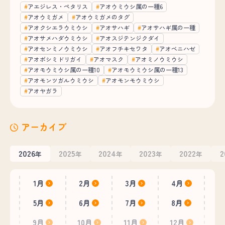
アエジレス・ペタリス
アオウミウシ属の一種6
アオウミガメ
アオウミガメのタグ
アオクシエラウミウシ
アオサハギ
アオサハギ属の一種
アオサメハダウミウシ
アオスジテンジクダイ
アオセンミノウミウシ
アオフチキセワタ
アオベニハゼ
アオボシミドリガイ
アオマスク
アオミノウミウシ
アオモウミウシ属の一種10
アオモウミウシ属の一種13
アオモンツガルウミウシ
アオモンモウミウシ
アオヤガラ
アーカイブ
2026
2025
2024
2023
2022
2
年
年
年
年
年
1月
2月
3月
4月
5月
6月
7月
8月
9月
10月
11月
12月