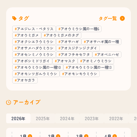
タグ
タグ一覧
アエジレス・ペタリス
アオウミウシ属の一種6
アオウミガメ
アオウミガメのタグ
アオクシエラウミウシ
アオサハギ
アオサハギ属の一種
アオサメハダウミウシ
アオスジテンジクダイ
アオセンミノウミウシ
アオフチキセワタ
アオベニハゼ
アオボシミドリガイ
アオマスク
アオミノウミウシ
アオモウミウシ属の一種10
アオモウミウシ属の一種13
アオモンツガルウミウシ
アオモンモウミウシ
アオヤガラ
アーカイブ
2026
2025
2024
2023
2022
2
年
年
年
年
年
1月
2月
3月
4月