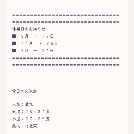
==============================
==============================
休業日のお知らせ
■
９月 → １７日
■
１１月 → ２６日
■
３月 → ２１日
==============================
==============================
今日の久米島
天気：晴れ
気温：２５～３１度
水温：２７～２９度
風向：北北東