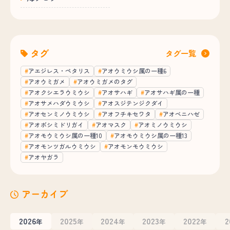
タグ
タグ一覧
アエジレス・ペタリス
アオウミウシ属の一種6
アオウミガメ
アオウミガメのタグ
アオクシエラウミウシ
アオサハギ
アオサハギ属の一種
アオサメハダウミウシ
アオスジテンジクダイ
アオセンミノウミウシ
アオフチキセワタ
アオベニハゼ
アオボシミドリガイ
アオマスク
アオミノウミウシ
アオモウミウシ属の一種10
アオモウミウシ属の一種13
アオモンツガルウミウシ
アオモンモウミウシ
アオヤガラ
アーカイブ
2026
2025
2024
2023
2022
2
年
年
年
年
年