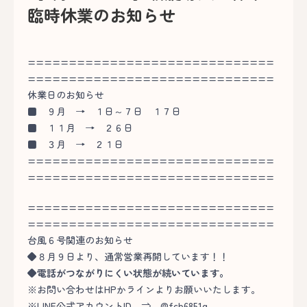
臨時休業のお知らせ
==============================
==============================
休業日のお知らせ
■
９月 → １日～７日 １７日
■
１１月 → ２６日
■
３月 → ２１日
==============================
==============================
==============================
==============================
台風６号関連のお知らせ
◆
８月９日より、通常営業再開しています！！
◆
電話がつながりにくい状態が続いています。
※お問い合わせはHPかラインよりお願いいたします。
※LINE公式アカウントID ⇒ @fcb6851q