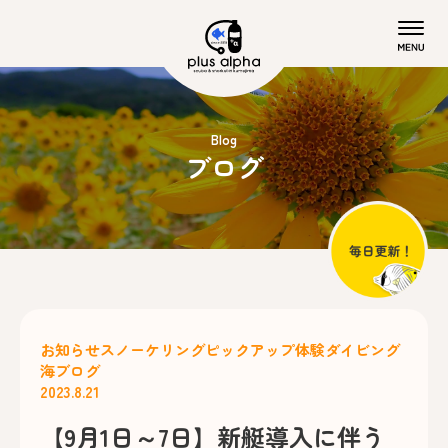
Blog
ブログ
お知らせ
スノーケリング
ピックアップ
体験ダイビング
海ブログ
2023.8.21
【9月1日～7日】新艇導入に伴う