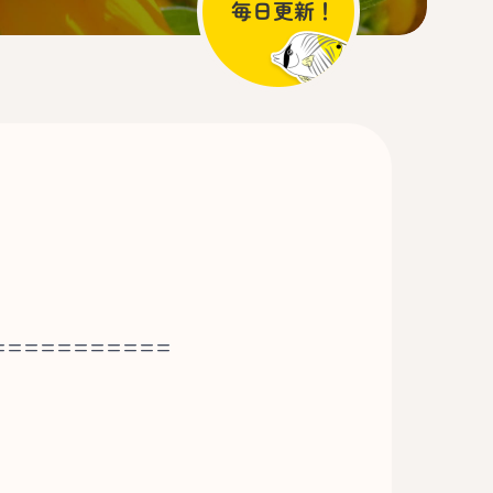
===========