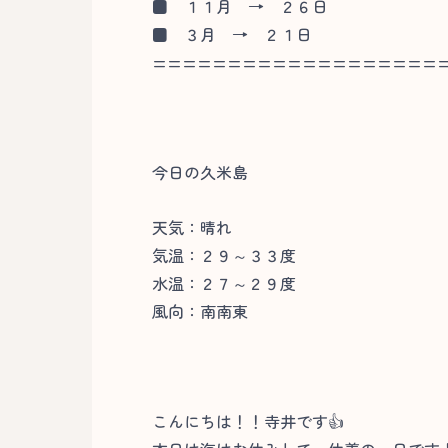
■
１１月 → ２６日
■
３月 → ２１日
===================
今日の久米島
天気：晴れ
気温：２９～３３度
水温：２７～２９度
風向：南南東
こんにちは！！寺井です👍