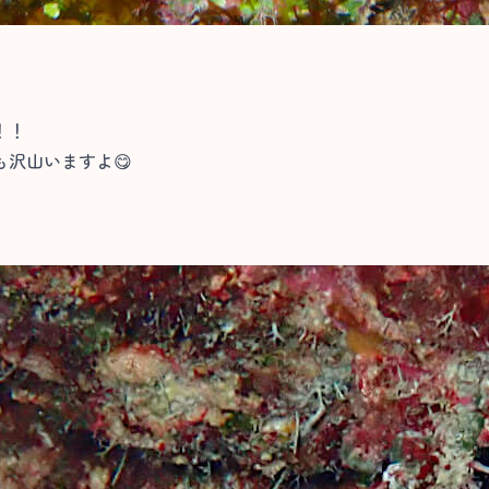
！！
沢山いますよ😋