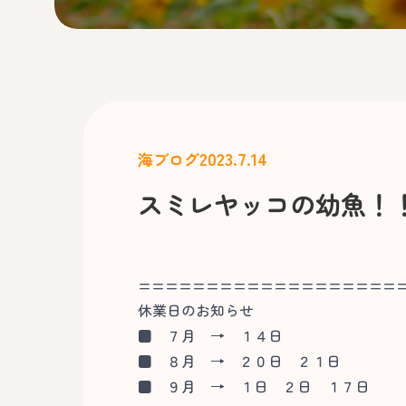
2023.7.14
海ブログ
スミレヤッコの幼魚！
===================
休業日のお知らせ
■
７月 → １４日
■
８月 → ２０日 ２１日
■
９月 → １日 ２日 １７日