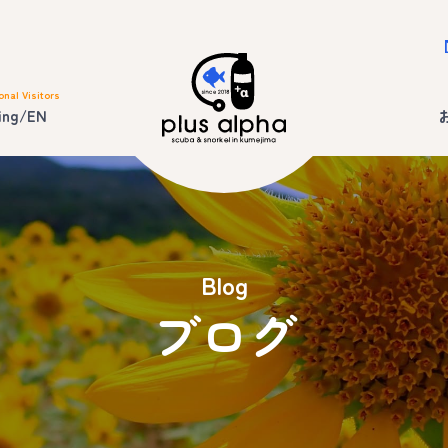
onal Visitors
ing/EN
Blog
ブログ