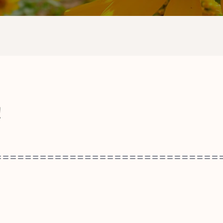
！
==============================