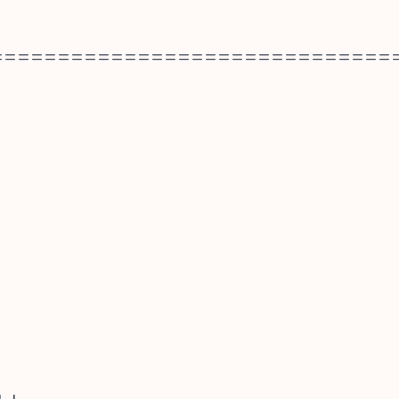
==============================