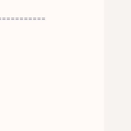
===========