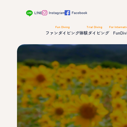
Fun Diving
Trial Diving
For Internati
ファンダイビング
体験ダイビング
FunDiv