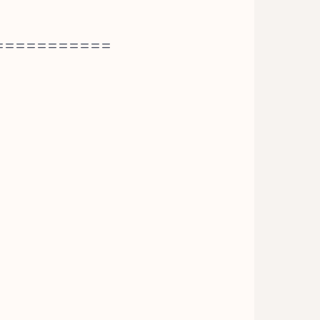
===========