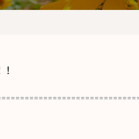
！！
==============================