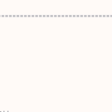
==============================