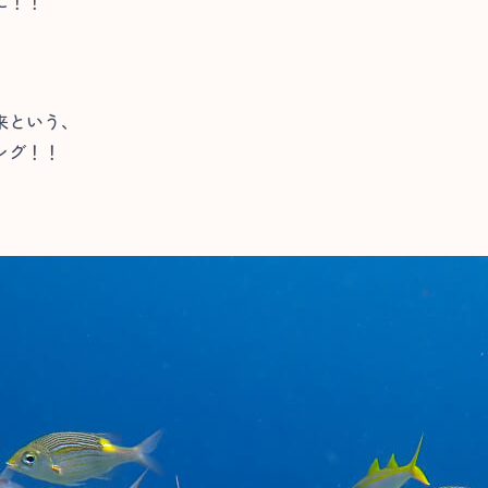
に！！
来という、
ング！！