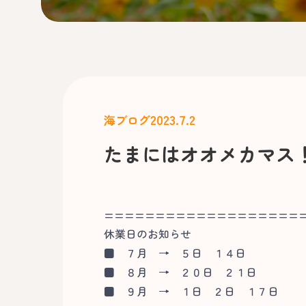
2023.7.2
海ブログ
たまにはオオメカマス
===================
休業日のお知らせ
■
７月 → ５日 １４日
■
８月 → ２０日 ２１日
■
９月 → １日 ２日 １７日