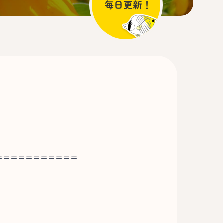
===========