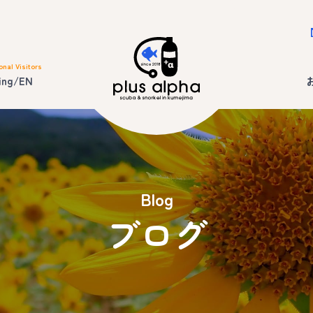
onal Visitors
ing/EN
Blog
ブログ