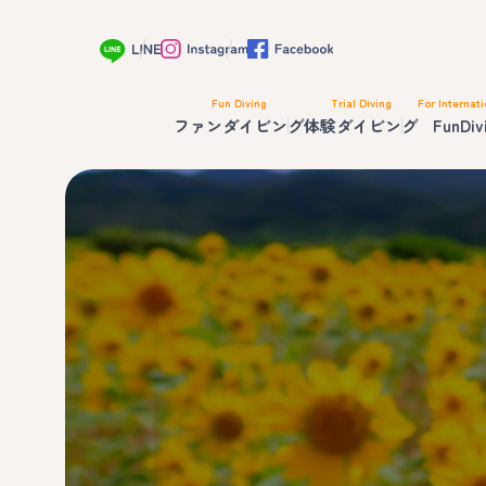
Fun Diving
Trial Diving
For Internati
ファンダイビング
体験ダイビング
FunDiv