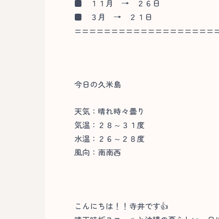
■
１１月 → ２６日
■
３月 → ２１日
===================
今日の久米島
天気：晴れ時々曇り
気温：２８～３１度
水温：２６～２８度
風向：南南西
こんにちは！！寺井です👍