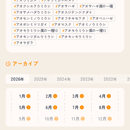
アオクシエラウミウシ
アオサハギ
アオサハギ属の一種
アオサメハダウミウシ
アオスジテンジクダイ
アオセンミノウミウシ
アオフチキセワタ
アオベニハゼ
アオボシミドリガイ
アオマスク
アオミノウミウシ
アオモウミウシ属の一種10
アオモウミウシ属の一種13
アオモンツガルウミウシ
アオモンモウミウシ
アオヤガラ
アーカイブ
2026
2025
2024
2023
2022
2
年
年
年
年
年
1月
2月
3月
4月
5月
6月
7月
8月
9月
10月
11月
12月