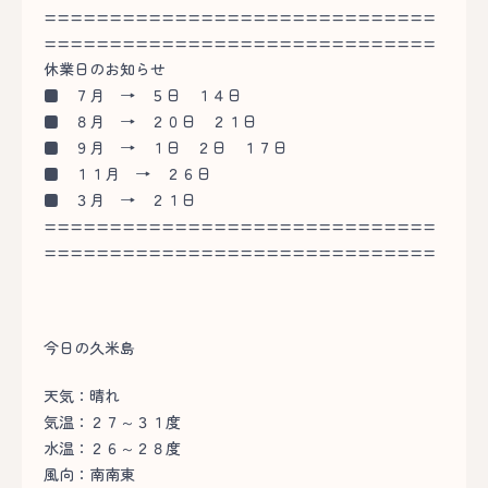
==============================
==============================
休業日のお知らせ
■
７月 → ５日 １４日
■
８月 → ２０日 ２１日
■
９月 → １日 ２日 １７日
■
１１月 → ２６日
■
３月 → ２１日
==============================
==============================
今日の久米島
天気：晴れ
気温：２７～３１度
水温：２６～２８度
風向：南南東