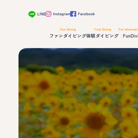
Fun Diving
Trial Diving
For Internati
ファンダイビング
体験ダイビング
FunDiv