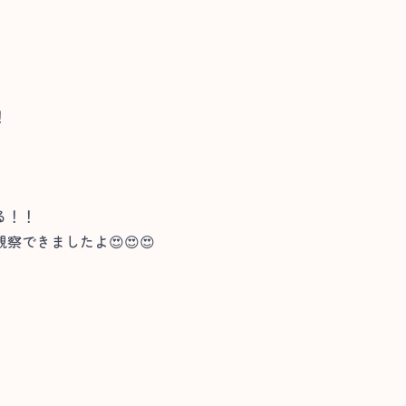
！
る！！
できましたよ😍😍😍