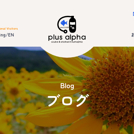
onal Visitors
ing/EN
Blog
ブログ