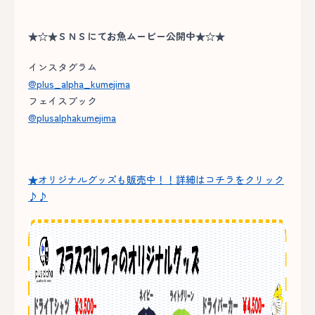
★☆★ＳＮＳにてお魚ムービー公開中★☆★
インスタグラム
@plus_alpha_kumejima
フェイスブック
@plusalphakumejima
★オリジナルグッズも販売中！！詳細はコチラをクリック
♪♪