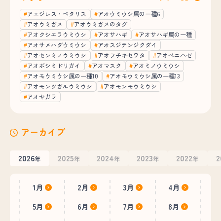
アエジレス・ペタリス
アオウミウシ属の一種6
アオウミガメ
アオウミガメのタグ
アオクシエラウミウシ
アオサハギ
アオサハギ属の一種
アオサメハダウミウシ
アオスジテンジクダイ
アオセンミノウミウシ
アオフチキセワタ
アオベニハゼ
アオボシミドリガイ
アオマスク
アオミノウミウシ
アオモウミウシ属の一種10
アオモウミウシ属の一種13
アオモンツガルウミウシ
アオモンモウミウシ
アオヤガラ
アーカイブ
2026
2025
2024
2023
2022
2
年
年
年
年
年
1月
2月
3月
4月
5月
6月
7月
8月