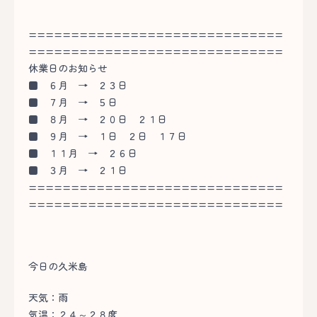
==============================
==============================
休業日のお知らせ
■
６月 → ２３日
■
７月 → ５日
■
８月 → ２０日 ２１日
■
９月 → １日 ２日 １７日
■
１１月 → ２６日
■
３月 → ２１日
==============================
==============================
今日の久米島
天気：雨
気温：２４～２８度