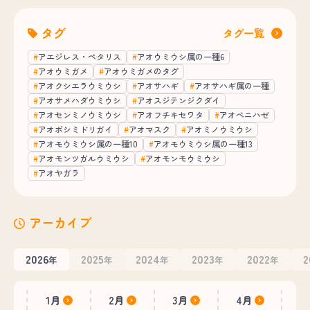
タグ
タグ一覧
アエジレス・ペタリス
アオウミウシ属の一種6
アオウミガメ
アオウミガメのタグ
アオクシエラウミウシ
アオサハギ
アオサハギ属の一種
アオサメハダウミウシ
アオスジテンジクダイ
アオセンミノウミウシ
アオフチキセワタ
アオベニハゼ
アオボシミドリガイ
アオマスク
アオミノウミウシ
アオモウミウシ属の一種10
アオモウミウシ属の一種13
アオモンツガルウミウシ
アオモンモウミウシ
アオヤガラ
アーカイブ
2026
2025
2024
2023
2022
2
年
年
年
年
年
1月
2月
3月
4月