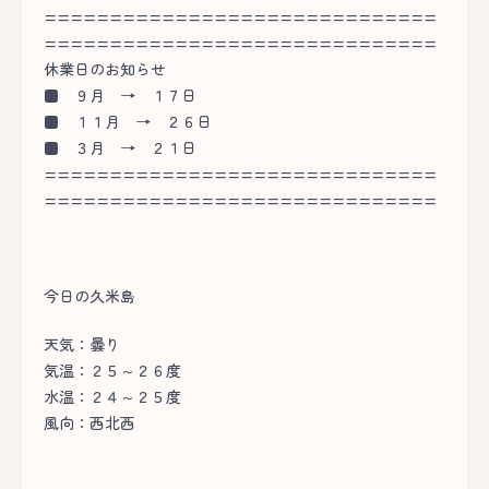
==============================
==============================
休業日のお知らせ
■
９月 → １７日
■
１１月 → ２６日
■
３月 → ２１日
==============================
==============================
今日の久米島
天気：曇り
気温：２５～２６度
水温：２４～２５度
風向：西北西