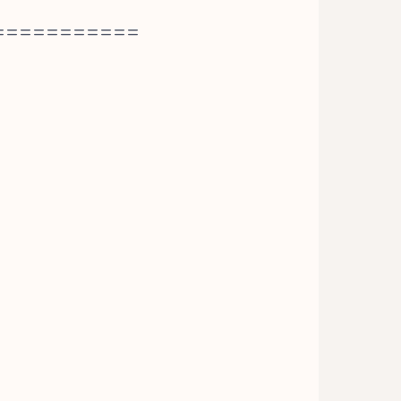
===========