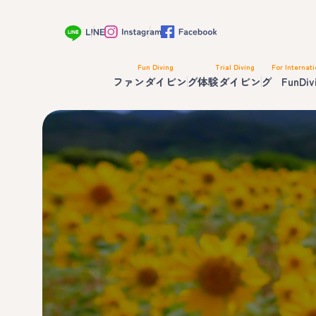
Fun Diving
Trial Diving
For Internati
ファンダイビング
体験ダイビング
FunDiv