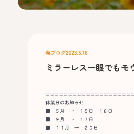
2023.5.16
海ブログ
ミラーレス一眼でもモ
===================
休業日のお知らせ
■
５月 → １５日 １６日
■
９月 → １７日
■
１１月 → ２６日