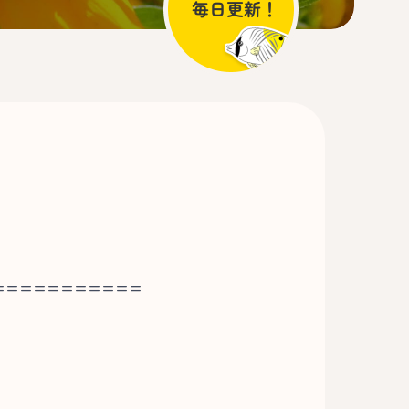
===========