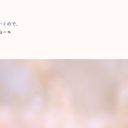
いくので、
ー👊