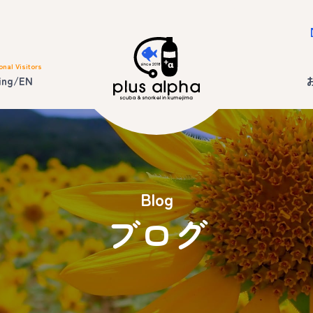
onal Visitors
ing/EN
Blog
ブログ