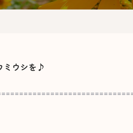
ウミウシを♪
==============================