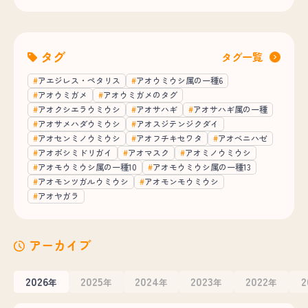
タグ
タグ一覧
アエジレス・ペタリス
アオウミウシ属の一種6
アオウミガメ
アオウミガメのタグ
アオクシエラウミウシ
アオサハギ
アオサハギ属の一種
アオサメハダウミウシ
アオスジテンジクダイ
アオセンミノウミウシ
アオフチキセワタ
アオベニハゼ
アオボシミドリガイ
アオマスク
アオミノウミウシ
アオモウミウシ属の一種10
アオモウミウシ属の一種13
アオモンツガルウミウシ
アオモンモウミウシ
アオヤガラ
アーカイブ
2026
2025
2024
2023
2022
2
年
年
年
年
年