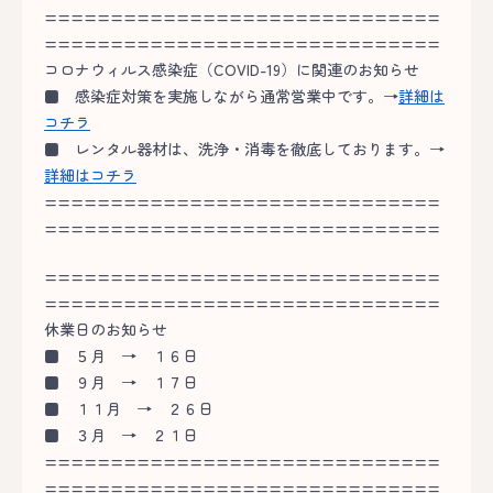
==============================
==============================
コロナウィルス感染症（COVID-19）に関連のお知らせ
■
感染症対策を実施しながら通常営業中です。→
詳細は
コチラ
■
レンタル器材は、洗浄・消毒を徹底しております。→
詳細はコチラ
==============================
==============================
==============================
==============================
休業日のお知らせ
■
５月 → １６日
■
９月 → １７日
■
１１月 → ２６日
■
３月 → ２１日
==============================
==============================