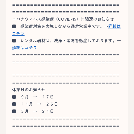
==============================
==============================
コロナウィルス感染症（COVID-19）に関連のお知らせ
■
感染症対策を実施しながら通常営業中です。→
詳細は
コチラ
■
レンタル器材は、洗浄・消毒を徹底しております。→
詳細はコチラ
==============================
==============================
==============================
==============================
休業日のお知らせ
■
９月 → １７日
■
１１月 → ２６日
■
３月 → ２１日
==============================
==============================