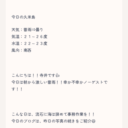
今日の久米島
天気：雷雨⇒曇り
気温：２１～２６度
水温：２２～２３度
風向：南西
こんにちは！！寺井です👍
今日は朝から激しい雷雨！！幸か不幸かノーゲストで
す！！
こんな日は、流石に海は諦めて事務作業を！！
今日のブログは、昨日の写真の続きをご紹介😆