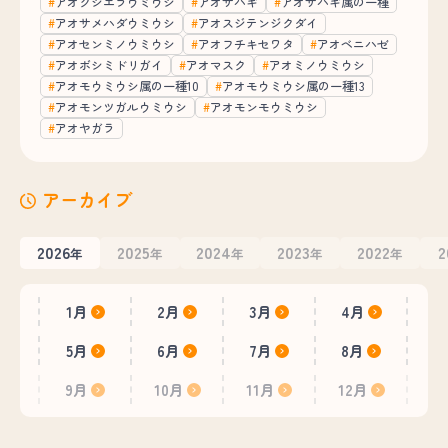
アオクシエラウミウシ
アオサハギ
アオサハギ属の一種
アオサメハダウミウシ
アオスジテンジクダイ
アオセンミノウミウシ
アオフチキセワタ
アオベニハゼ
アオボシミドリガイ
アオマスク
アオミノウミウシ
アオモウミウシ属の一種10
アオモウミウシ属の一種13
アオモンツガルウミウシ
アオモンモウミウシ
アオヤガラ
アーカイブ
2026
2025
2024
2023
2022
2
年
年
年
年
年
1月
2月
3月
4月
5月
6月
7月
8月
9月
10月
11月
12月