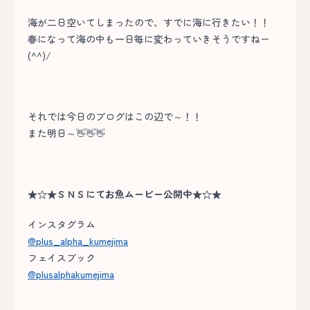
海が二日空いてしまったので、すでに海に行きたい！！
春になって海の中も一日毎に変わっていきそうですねー
(^^)/
それでは今日のブログはこの辺で～！！
また明日～👋👋👋
★☆★ＳＮＳにてお魚ムービー公開中★☆★
インスタグラム
@plus_alpha_kumejima
フェイスブック
@plusalphakumejima