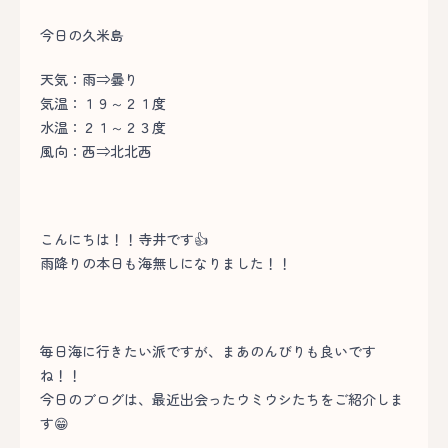
今日の久米島
天気：雨⇒曇り
気温：１９～２１度
水温：２１～２３度
風向：西⇒北北西
こんにちは！！寺井です👍
雨降りの本日も海無しになりました！！
毎日海に行きたい派ですが、まあのんびりも良いです
ね！！
今日のブログは、最近出会ったウミウシたちをご紹介しま
す😁