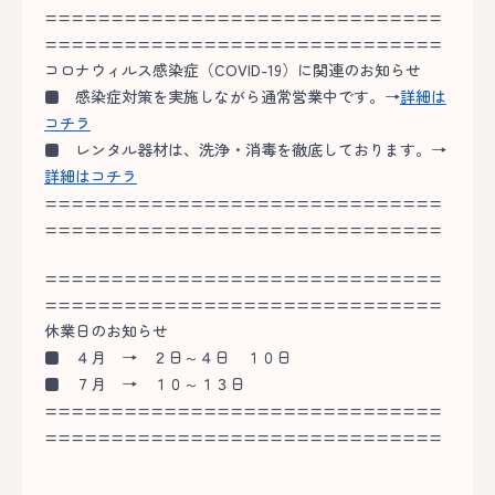
==============================
==============================
コロナウィルス感染症（COVID-19）に関連のお知らせ
■
感染症対策を実施しながら通常営業中です。→
詳細は
コチラ
■
レンタル器材は、洗浄・消毒を徹底しております。→
詳細はコチラ
==============================
==============================
==============================
==============================
休業日のお知らせ
■
４月 → ２日～４日 １０日
■
７月 → １０～１３日
==============================
==============================