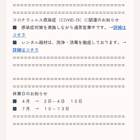
==============================
==============================
コロナウィルス感染症（COVID-19）に関連のお知らせ
■
感染症対策を実施しながら通常営業中です。→
詳細は
コチラ
■
レンタル器材は、洗浄・消毒を徹底しております。→
詳細はコチラ
==============================
==============================
==============================
==============================
休業日のお知らせ
■
４月 → ２日～４日 １０日
■
７月 → １０～１３日
==============================
==============================