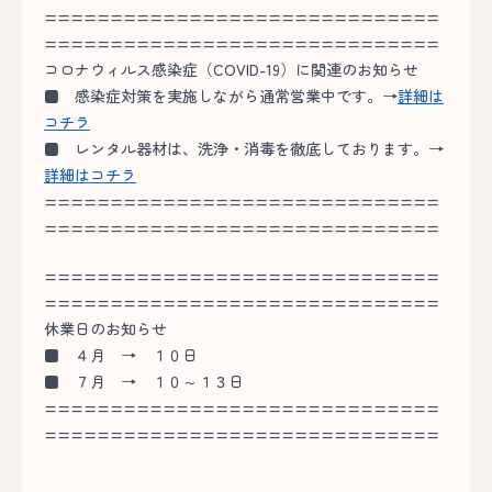
==============================
==============================
コロナウィルス感染症（COVID-19）に関連のお知らせ
■
感染症対策を実施しながら通常営業中です。→
詳細は
コチラ
■
レンタル器材は、洗浄・消毒を徹底しております。→
詳細はコチラ
==============================
==============================
==============================
==============================
休業日のお知らせ
■
４月 → １０日
■
７月 → １０～１３日
==============================
==============================