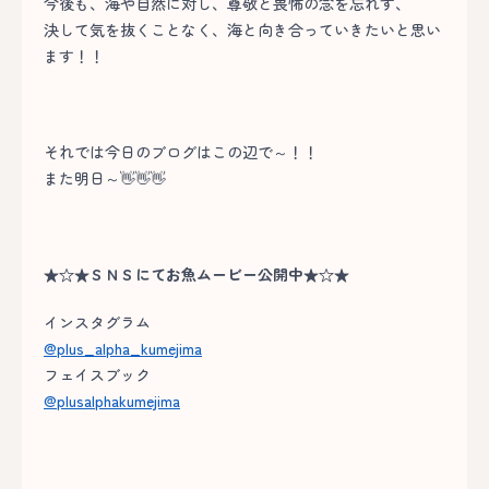
今後も、海や自然に対し、尊敬と畏怖の念を忘れず、
決して気を抜くことなく、海と向き合っていきたいと思い
ます！！
それでは今日のブログはこの辺で～！！
また明日～👋👋👋
★☆★ＳＮＳにてお魚ムービー公開中★☆★
インスタグラム
@plus_alpha_kumejima
フェイスブック
@plusalphakumejima