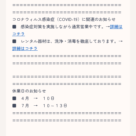
==============================
==============================
コロナウィルス感染症（COVID-19）に関連のお知らせ
■
感染症対策を実施しながら通常営業中です。→
詳細は
コチラ
■
レンタル器材は、洗浄・消毒を徹底しております。→
詳細はコチラ
==============================
==============================
==============================
==============================
休業日のお知らせ
■
４月 → １０日
■
７月 → １０～１３日
==============================
==============================