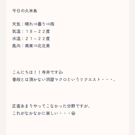
今日の久米島
天気：晴れ⇒曇り⇒雨
気温：１８～２２度
水温：２１～２２度
風向：南東⇒北北東
こんにちは！！寺井です👍
普段とは頂かない洞窟マクロというリクエスト・・・、
正直あまりやってこなかった分野ですが、
これがなかなかに楽しい・・・😁