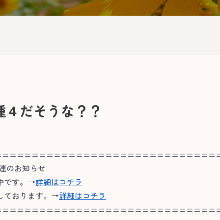
種４だそうな？？
==============================
関連のお知らせ
中です。→
詳細はコチラ
しております。→
詳細はコチラ
==============================