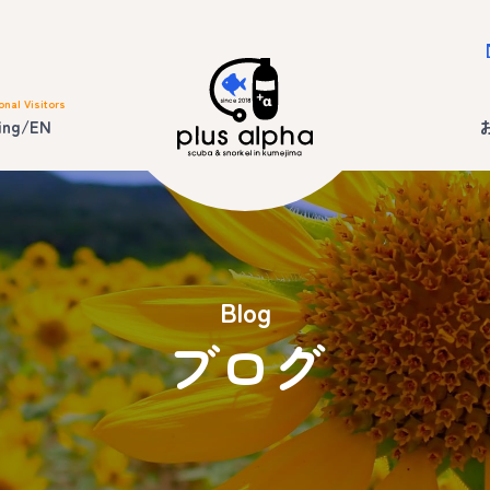
onal Visitors
ing/EN
Blog
ブログ