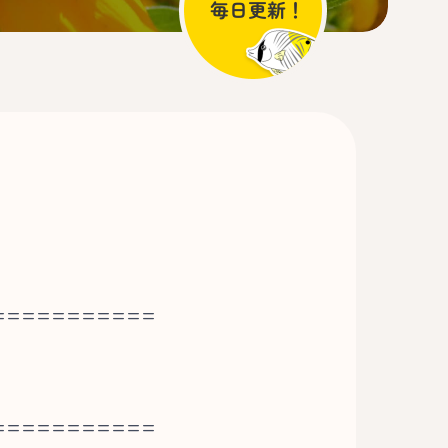
===========
===========