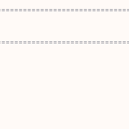
==============================
==============================