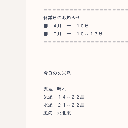
===================
休業日のお知らせ
■
４月 → １０日
■
７月 → １０～１３日
===================
今日の久米島
天気：晴れ
気温：１４～２２度
水温：２１～２２度
風向：北北東