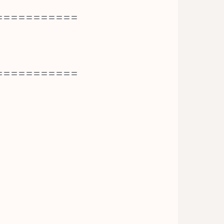
===========
===========