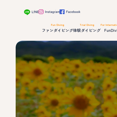
Fun Diving
Trial Diving
For Internati
ファンダイビング
体験ダイビング
FunDiv