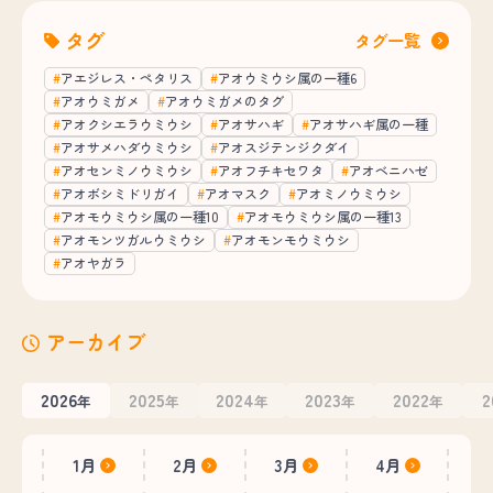
タグ
タグ一覧
アエジレス・ペタリス
アオウミウシ属の一種6
アオウミガメ
アオウミガメのタグ
アオクシエラウミウシ
アオサハギ
アオサハギ属の一種
アオサメハダウミウシ
アオスジテンジクダイ
アオセンミノウミウシ
アオフチキセワタ
アオベニハゼ
アオボシミドリガイ
アオマスク
アオミノウミウシ
アオモウミウシ属の一種10
アオモウミウシ属の一種13
アオモンツガルウミウシ
アオモンモウミウシ
アオヤガラ
アーカイブ
2026
2025
2024
2023
2022
2
年
年
年
年
年
1月
2月
3月
4月