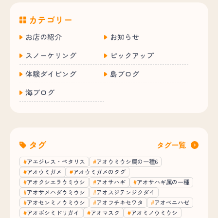
カテゴリー
お店の紹介
お知らせ
スノーケリング
ピックアップ
体験ダイビング
島ブログ
海ブログ
タグ
タグ一覧
アエジレス・ペタリス
アオウミウシ属の一種6
アオウミガメ
アオウミガメのタグ
アオクシエラウミウシ
アオサハギ
アオサハギ属の一種
アオサメハダウミウシ
アオスジテンジクダイ
アオセンミノウミウシ
アオフチキセワタ
アオベニハゼ
アオボシミドリガイ
アオマスク
アオミノウミウシ