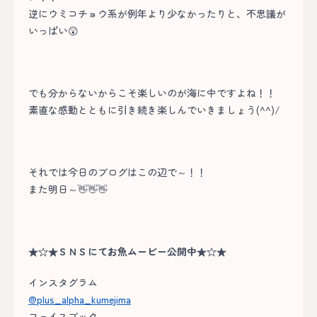
逆にウミコチョウ系が例年より少なかったりと、不思議が
いっぱい😲
でも分からないからこそ楽しいのが海に中ですよね！！
素直な感動とともに引き続き楽しんでいきましょう(^^)/
それでは今日のブログはこの辺で～！！
また明日～👋👋👋
★☆★ＳＮＳにてお魚ムービー公開中★☆★
インスタグラム
@plus_alpha_kumejima
フェイスブック