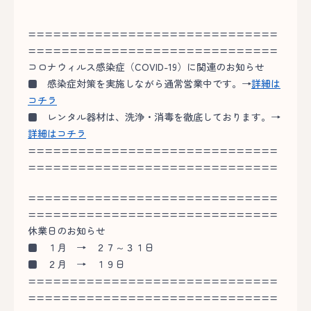
==============================
==============================
コロナウィルス感染症（COVID-19）に関連のお知らせ
■
感染症対策を実施しながら通常営業中です。→
詳細は
コチラ
■
レンタル器材は、洗浄・消毒を徹底しております。→
詳細はコチラ
==============================
==============================
==============================
==============================
休業日のお知らせ
■
１月 → ２７～３１日
■
２月 → １９日
==============================
==============================