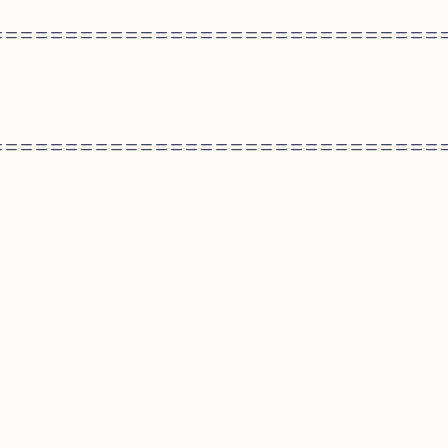
==============================
==============================