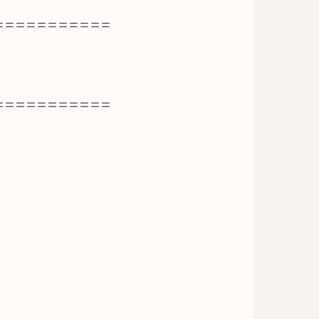
===========
===========