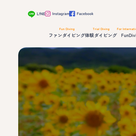
Fun Diving
Trial Diving
For Internati
ファンダイビング
体験ダイビング
FunDiv