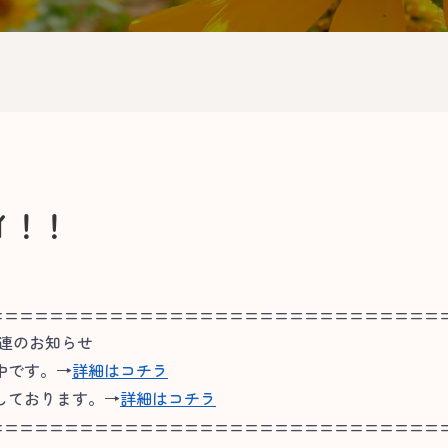
イ！！
==============================
関連のお知らせ
中です。→
詳細はコチラ
しております。→
詳細はコチラ
==============================