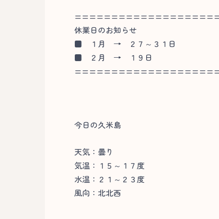
===================
休業日のお知らせ
■
１月 → ２７～３１日
■
２月 → １９日
===================
今日の久米島
天気：曇り
気温：１５～１７度
水温：２１～２３度
風向：北北西