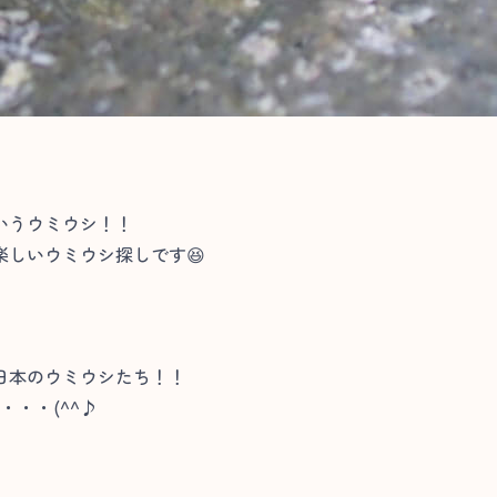
いうウミウシ！！
しいウミウシ探しです😆
日本のウミウシたち！！
・・・(^^♪