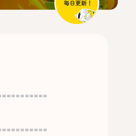
===========
===========