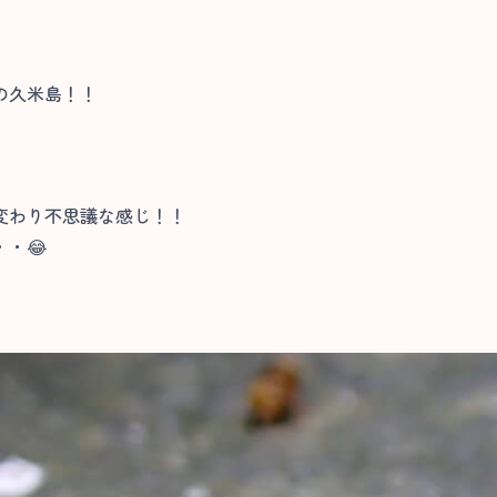
の久米島！！
変わり不思議な感じ！！
・😂