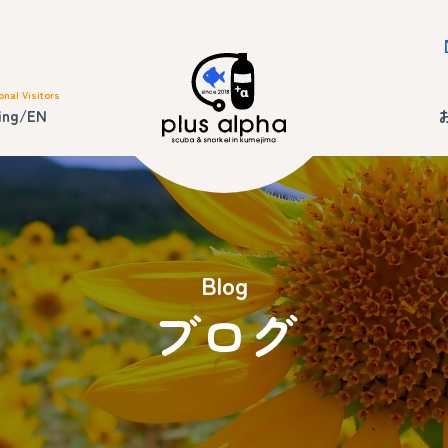
onal Visitors
ing/EN
Blog
ブログ