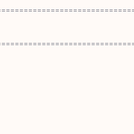
==============================
==============================