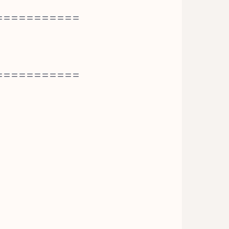
===========
===========