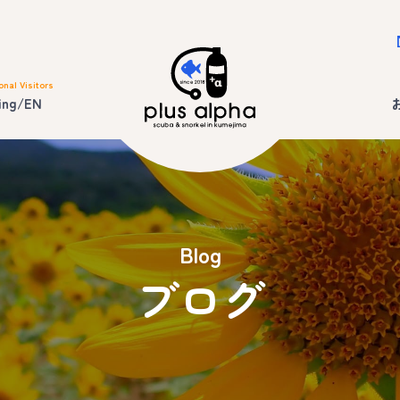
onal Visitors
ing/EN
Blog
ブログ