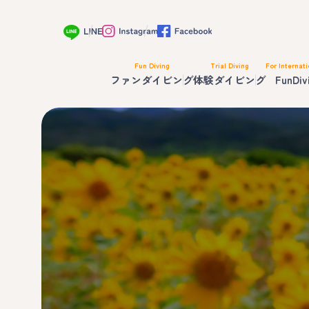
Fun Diving
Trial Diving
For Internati
ファンダイビング
体験ダイビング
FunDiv