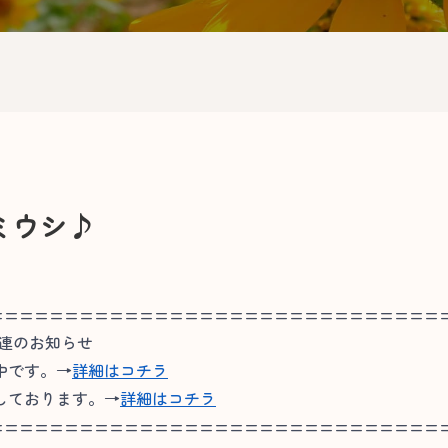
ミウシ♪
==============================
関連のお知らせ
中です。→
詳細はコチラ
しております。→
詳細はコチラ
==============================