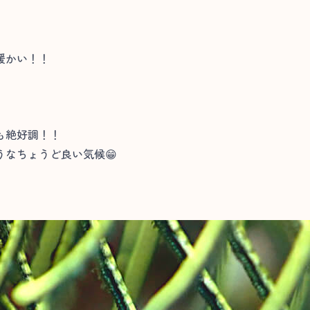
暖かい！！
も絶好調！！
なちょうど良い気候😁