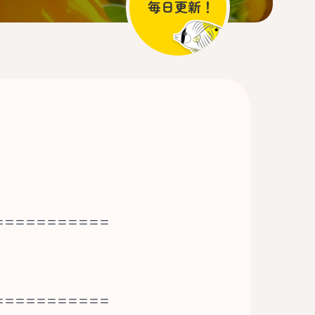
===========
===========