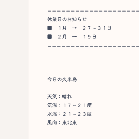
===================
休業日のお知らせ
■
１月 → ２７～３１日
■
２月 → １９日
===================
今日の久米島
天気：晴れ
気温：１７～２１度
水温：２１～２３度
風向：東北東