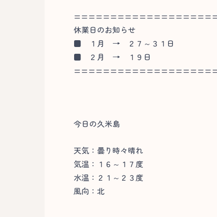
===================
休業日のお知らせ
■
１月 → ２７～３１日
■
２月 → １９日
===================
今日の久米島
天気：曇り時々晴れ
気温：１６～１７度
水温：２１～２３度
風向：北