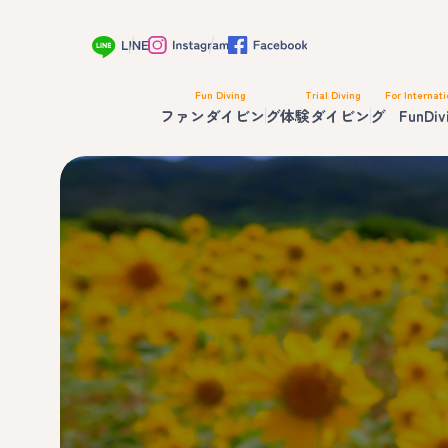
Fun Diving
Trial Diving
For Internati
ファンダイビング
体験ダイビング
FunDiv