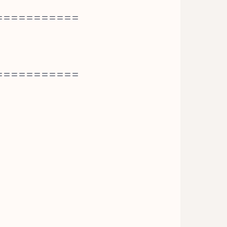
===========
===========