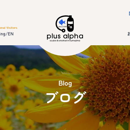
onal Visitors
ing/EN
Blog
ブログ