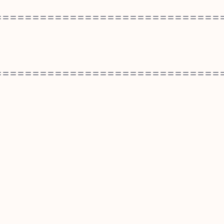
==============================
==============================