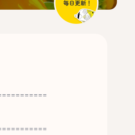
===========
===========