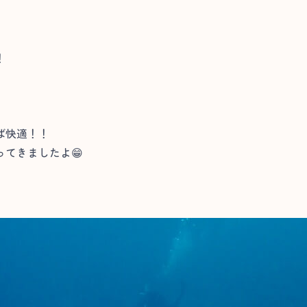
！
ば快適！！
てきましたよ😁