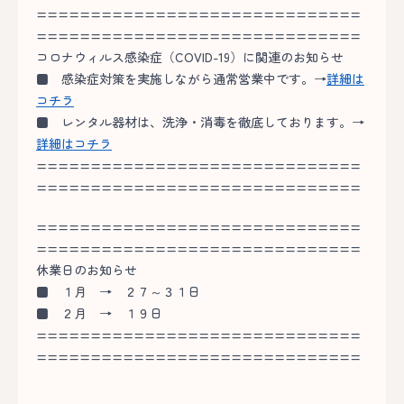
==============================
==============================
コロナウィルス感染症（COVID-19）に関連のお知らせ
■
感染症対策を実施しながら通常営業中です。→
詳細は
コチラ
■
レンタル器材は、洗浄・消毒を徹底しております。→
詳細はコチラ
==============================
==============================
==============================
==============================
休業日のお知らせ
■
１月 → ２７～３１日
■
２月 → １９日
==============================
==============================