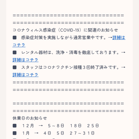
==============================
==============================
コロナウィルス感染症（COVID-19）に関連のお知らせ
■
感染症対策を実施しながら通常営業中です。→
詳細は
コチラ
■
レンタル器材は、洗浄・消毒を徹底しております。→
詳細はコチラ
■
スタッフはコロナワクチン接種３回終了済みです。→
詳細はコチラ
==============================
==============================
==============================
==============================
休業日のお知らせ
■
１２月 → ５～８日 １８日 ２５日
■
１月 → ４日 ５日 ２７～３１日