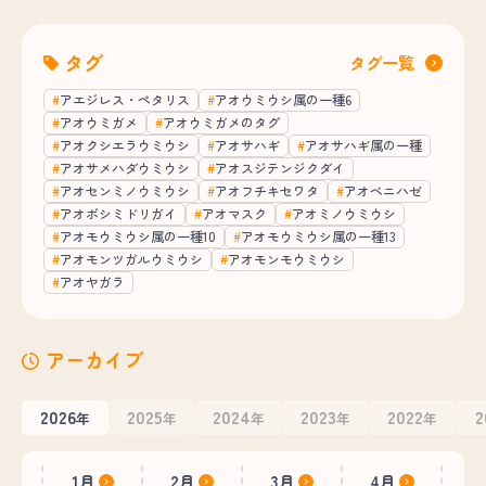
タグ
タグ一覧
アエジレス・ペタリス
アオウミウシ属の一種6
アオウミガメ
アオウミガメのタグ
アオクシエラウミウシ
アオサハギ
アオサハギ属の一種
アオサメハダウミウシ
アオスジテンジクダイ
アオセンミノウミウシ
アオフチキセワタ
アオベニハゼ
アオボシミドリガイ
アオマスク
アオミノウミウシ
アオモウミウシ属の一種10
アオモウミウシ属の一種13
アオモンツガルウミウシ
アオモンモウミウシ
アオヤガラ
アーカイブ
2026
2025
2024
2023
2022
2
年
年
年
年
年
1月
2月
3月
4月