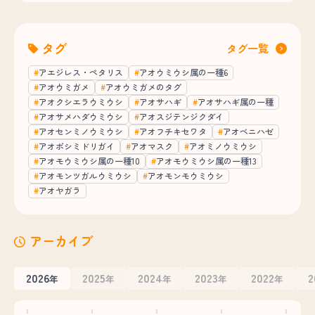
タグ
タグ一覧
アエジレス・ペタリス
アオウミウシ属の一種6
アオウミガメ
アオウミガメのタグ
アオクシエラウミウシ
アオサハギ
アオサハギ属の一種
アオサメハダウミウシ
アオスジテンジクダイ
アオセンミノウミウシ
アオフチキセワタ
アオベニハゼ
アオボシミドリガイ
アオマスク
アオミノウミウシ
アオモウミウシ属の一種10
アオモウミウシ属の一種13
アオモンツガルウミウシ
アオモンモウミウシ
アオヤガラ
アーカイブ
2026
2025
2024
2023
2022
2
年
年
年
年
年