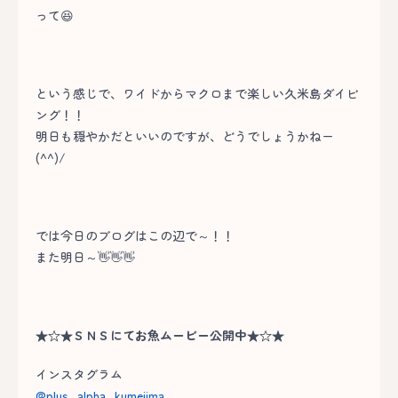
って😆
という感じで、ワイドからマクロまで楽しい久米島ダイビ
ング！！
明日も穏やかだといいのですが、どうでしょうかねー
(^^)/
では今日のブログはこの辺で～！！
また明日～👋👋👋
★☆★ＳＮＳにてお魚ムービー公開中★☆★
インスタグラム
@plus_alpha_kumejima