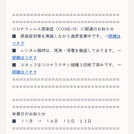
==============================
==============================
コロナウィルス感染症（COVID-19）に関連のお知らせ
■
感染症対策を実施しながら通常営業中です。→
詳細は
コチラ
■
レンタル器材は、洗浄・消毒を徹底しております。→
詳細はコチラ
■
スタッフはコロナワクチン接種３回終了済みです。→
詳細はコチラ
==============================
==============================
==============================
==============================
休業日のお知らせ
■
１１月 → １４日 １５日 ２３日
==============================