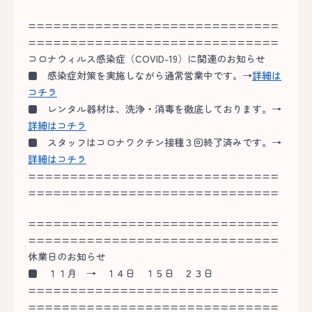
==============================
==============================
コロナウィルス感染症（COVID-19）に関連のお知らせ
■
感染症対策を実施しながら通常営業中です。→
詳細は
コチラ
■
レンタル器材は、洗浄・消毒を徹底しております。→
詳細はコチラ
■
スタッフはコロナワクチン接種３回終了済みです。→
詳細はコチラ
==============================
==============================
==============================
==============================
休業日のお知らせ
■
１１月 → １４日 １５日 ２３日
==============================
==============================