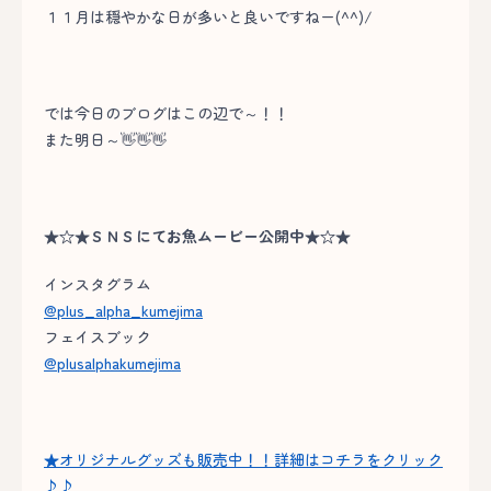
１１月は穏やかな日が多いと良いですねー(^^)/
では今日のブログはこの辺で～！！
また明日～👋👋👋
★☆★ＳＮＳにてお魚ムービー公開中★☆★
インスタグラム
@plus_alpha_kumejima
フェイスブック
@plusalphakumejima
★オリジナルグッズも販売中！！詳細はコチラをクリック
♪♪