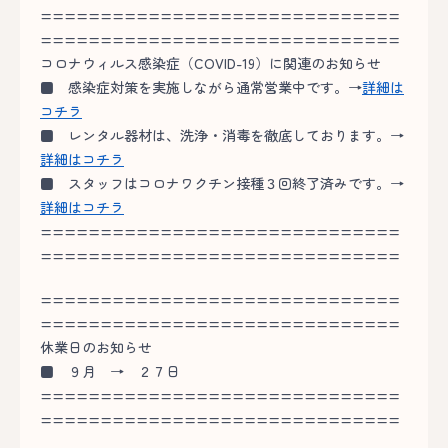
==============================
==============================
コロナウィルス感染症（COVID-19）に関連のお知らせ
■
感染症対策を実施しながら通常営業中です。→
詳細は
コチラ
■
レンタル器材は、洗浄・消毒を徹底しております。→
詳細はコチラ
■
スタッフはコロナワクチン接種３回終了済みです。→
詳細はコチラ
==============================
==============================
==============================
==============================
休業日のお知らせ
■
９月 → ２７日
==============================
==============================