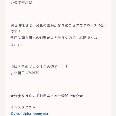
いのですが😂
明日明後日は、台風の風がかなり強まるのでクローズ予定
です！！
今回は南九州への影響が大きそうなので、心配ですね
ぇ。。。
では今日のブログはこの辺で～！！
また明日～👋👋👋
★☆★ＳＮＳにてお魚ムービー公開中★☆★
インスタグラム
@plus_alpha_kumejima