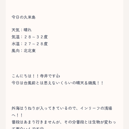
今日の久米島
天気：晴れ
気温：２８～３２度
水温：２７～２８度
風向：北北東
こんにちは！！寺井です👍
今日は台風前とは思えないくらいの晴天＆微風！！
外海はうねりが入ってきているので、インリーフの浅場
へ！！
普段はあまり行きませんが、その分普段とは生物が変わっ
て面白いんです😁