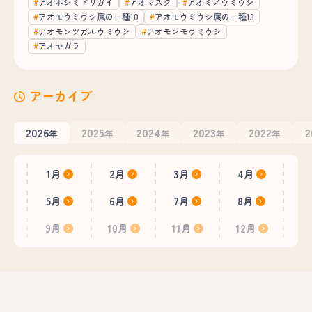
アオボシミドリガイ
アオマスク
アオミノウミウシ
アオモウミウシ属の一種10
アオモウミウシ属の一種13
アオモンツガルウミウシ
アオモンモウミウシ
アオヤガラ
アーカイブ
2026
2025
2024
2023
2022
2
年
年
年
年
年
1月
2月
3月
4月
5月
6月
7月
8月
9月
10月
11月
12月