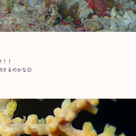
さ！！
さるのかな😊