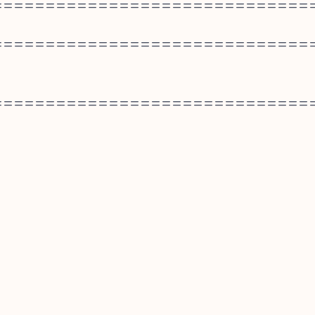
==============================
==============================
==============================