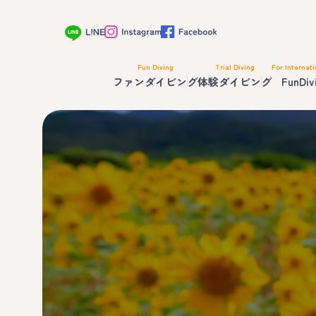
Fun Diving
Trial Diving
For Internati
ファンダイビング
体験ダイビング
FunDiv