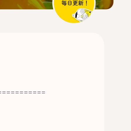
===========