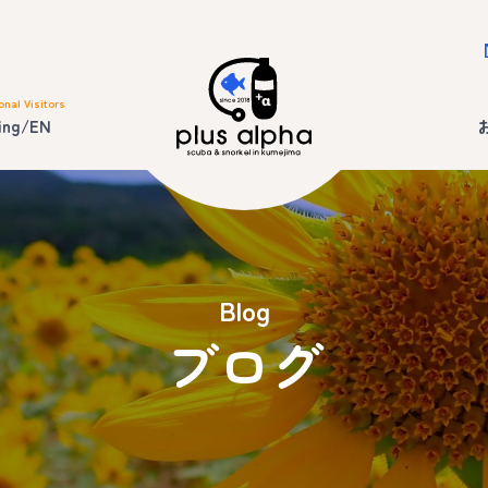
onal Visitors
ing/EN
Blog
ブログ