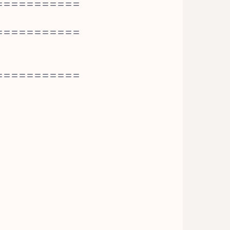
===========
===========
===========