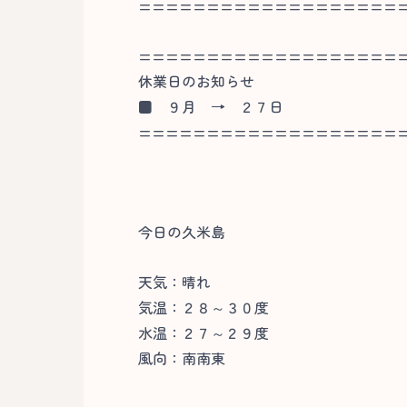
===================
===================
休業日のお知らせ
■
９月 → ２７日
===================
今日の久米島
天気：晴れ
気温：２８～３０度
水温：２７～２９度
風向：南南東