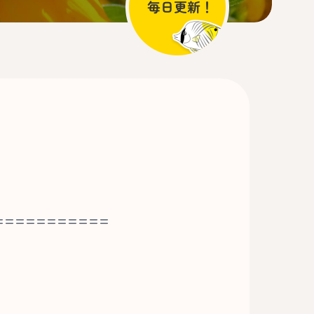
===========