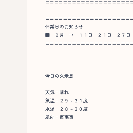
===================
===================
休業日のお知らせ
■
９月 → １１日 ２１日 ２７日
===================
今日の久米島
天気：晴れ
気温：２９～３１度
水温：２８～３０度
風向：東南東