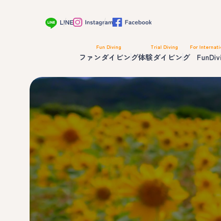
Fun Diving
Trial Diving
For Internati
ファンダイビング
体験ダイビング
FunDiv