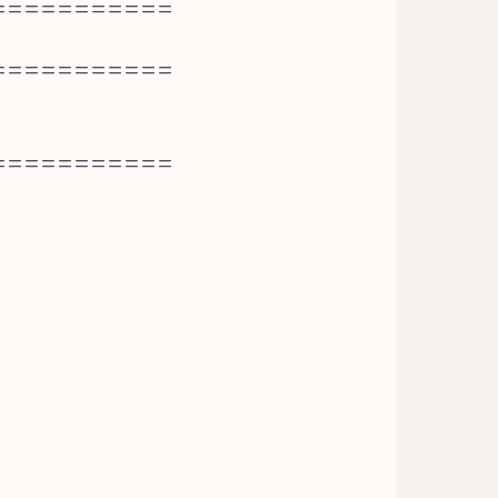
===========
===========
===========