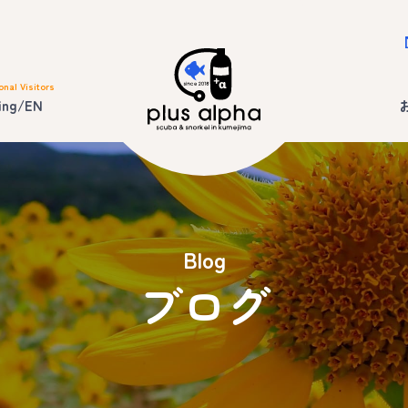
onal Visitors
ing/EN
Blog
ブログ