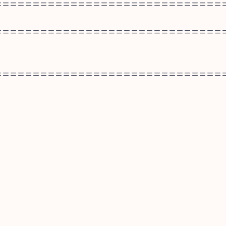
==============================
==============================
==============================