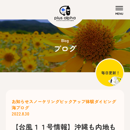
Blog
ブログ
お知らせ
スノーケリング
ピックアップ
体験ダイビング
海ブログ
2022.8.30
【台風１１号情報】沖縄も内地も