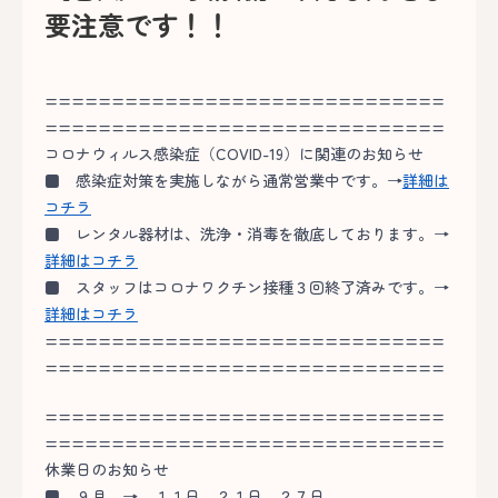
要注意です！！
==============================
==============================
コロナウィルス感染症（COVID-19）に関連のお知らせ
■
感染症対策を実施しながら通常営業中です。→
詳細は
コチラ
■
レンタル器材は、洗浄・消毒を徹底しております。→
詳細はコチラ
■
スタッフはコロナワクチン接種３回終了済みです。→
詳細はコチラ
==============================
==============================
==============================
==============================
休業日のお知らせ
■
９月 → １１日 ２１日 ２７日