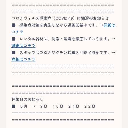
==============================
==============================
コロナウィルス感染症（COVID-19）に関連のお知らせ
■
感染症対策を実施しながら通常営業中です。→
詳細は
コチラ
■
レンタル器材は、洗浄・消毒を徹底しております。→
詳細はコチラ
■
スタッフはコロナワクチン接種３回終了済みです。→
詳細はコチラ
==============================
==============================
==============================
==============================
休業日のお知らせ
■
８月 → ９日 １０日 ２１日 ２２日
==============================
==============================