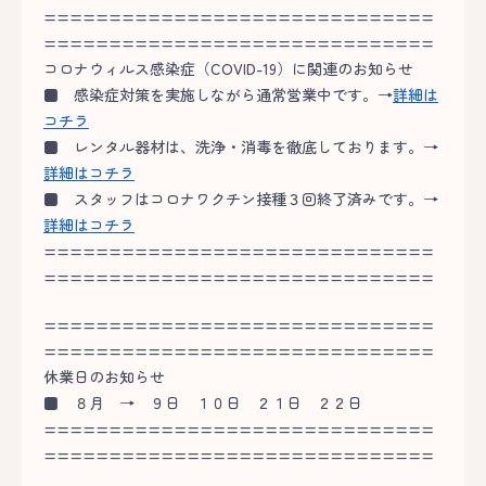
==============================
==============================
コロナウィルス感染症（COVID-19）に関連のお知らせ
■
感染症対策を実施しながら通常営業中です。→
詳細は
コチラ
■
レンタル器材は、洗浄・消毒を徹底しております。→
詳細はコチラ
■
スタッフはコロナワクチン接種３回終了済みです。→
詳細はコチラ
==============================
==============================
==============================
==============================
休業日のお知らせ
■
８月 → ９日 １０日 ２１日 ２２日
==============================
==============================