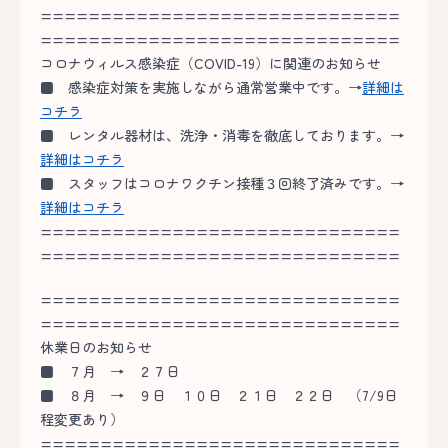
==============================
==============================
コロナウィルス感染症（COVID-19）に関連のお知らせ
■
感染症対策を実施しながら通常営業中です。→
詳細は
コチラ
■
レンタル器材は、洗浄・消毒を徹底しております。→
詳細はコチラ
■
スタッフはコロナワクチン接種３回終了済みです。→
詳細はコチラ
==============================
==============================
==============================
==============================
休業日のお知らせ
■
７月 → ２７日
■
８月 → ９日 １０日 ２１日 ２２日
（7/9日
程変更あり）
==============================