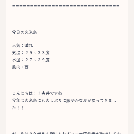
==============================
今日の久米島
天気：晴れ
気温：２９～３３度
水温：２７～２９度
風向：西
こんにちは！！寺井です👍
今年は久米島にも久しぶりに賑やかな夏が戻ってきまし
た！！
が、やはり久米島も例にもれずコロナ陽性者が激増してお