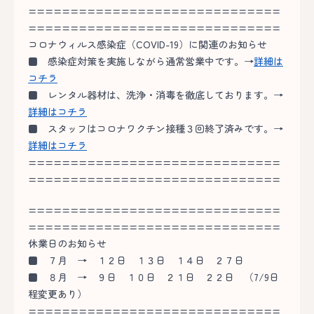
==============================
==============================
コロナウィルス感染症（COVID-19）に関連のお知らせ
■
感染症対策を実施しながら通常営業中です。→
詳細は
コチラ
■
レンタル器材は、洗浄・消毒を徹底しております。→
詳細はコチラ
■
スタッフはコロナワクチン接種３回終了済みです。→
詳細はコチラ
==============================
==============================
==============================
==============================
休業日のお知らせ
■
７月 → １２日 １３日 １４日 ２７日
■
８月 → ９日 １０日 ２１日 ２２日
（7/9日
程変更あり）
==============================