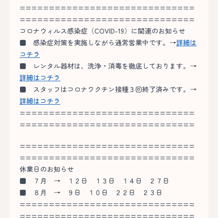
==============================
==============================
コロナウィルス感染症（COVID-19）に関連のお知らせ
■
感染症対策を実施しながら通常営業中です。→
詳細は
コチラ
■
レンタル器材は、洗浄・消毒を徹底しております。→
詳細はコチラ
■
スタッフはコロナワクチン接種３回終了済みです。→
詳細はコチラ
==============================
==============================
==============================
==============================
休業日のお知らせ
■
７月 → １２日 １３日 １４日 ２７日
■
８月 → ９日 １０日 ２２日 ２３日
==============================
==============================