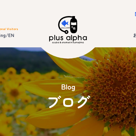
onal Visitors
ing/EN
Blog
ブログ