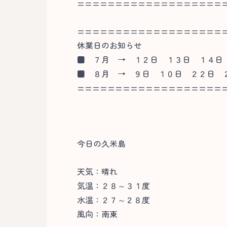
===================
===================
休業日のお知らせ
■
７月 → １２日 １３日 １４日
■
８月 → ９日 １０日 ２２日 
===================
今日の久米島
天気：晴れ
気温：２８～３１度
水温：２７～２８度
風向：南東