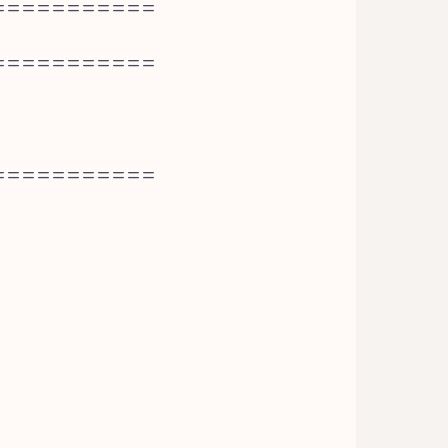
===========
===========
===========