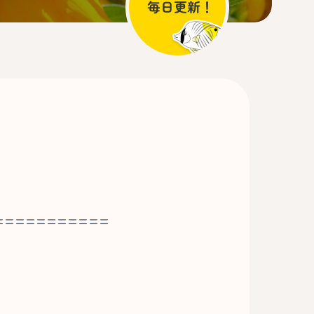
===========