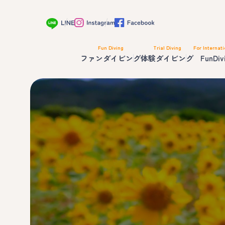
Fun Diving
Trial Diving
For Internati
ファンダイビング
体験ダイビング
FunDiv